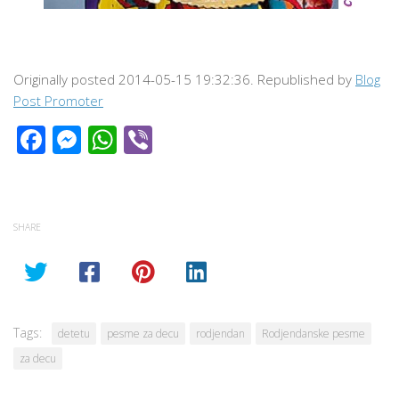
Originally posted 2014-05-15 19:32:36. Republished by
Blog
Post Promoter
Facebook
Messenger
WhatsApp
Viber
SHARE
Tags:
detetu
pesme za decu
rodjendan
Rodjendanske pesme
za decu