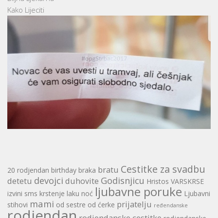
Kako Lijeciti
Cestitke za svadbu
bratu
20 rodjendan
birthday
braka
devojci
Godisnjicu
detetu
duhovite
Hristos VARSKRSE
ljubavne poruke
izvini sms
krstenje
laku noć
Ljubavni
mami
prijatelju
stihovi
od sestre
od ćerke
ređendanske
rodjendan
rodjendanske cestitke