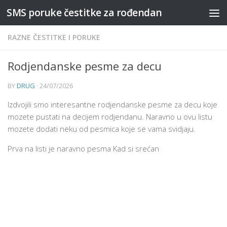
SMS poruke čestitke za rođendan
Skip to content
RAZNE ČESTITKE I PORUKE
Rodjendanske pesme za decu
BY
DRUG
·
24/07/2026
Izdvojili smo interesantne rodjendanske pesme za decu koje
mozete pustati na decijem rodjendanu. Naravno u ovu listu
mozete dodati neku od pesmica koje se vama svidjaju.
Prva na listi je naravno pesma Kad si srećan