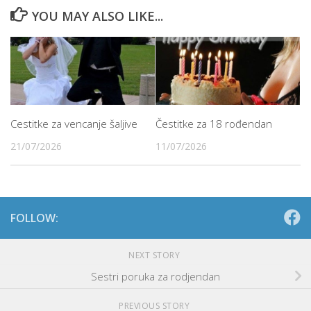
YOU MAY ALSO LIKE...
Cestitke za vencanje šaljive
Čestitke za 18 rođendan
21/07/2026
11/07/2026
FOLLOW:
NEXT STORY
Sestri poruka za rodjendan
PREVIOUS STORY