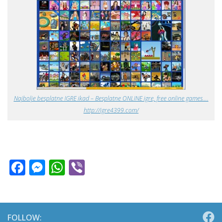
Najbolje besplatne IGRE ikad – Besplatne ONLINE igre, free online games….
http://igre4399.com/
Facebook
Messenger
WhatsApp
Viber
FOLLOW: