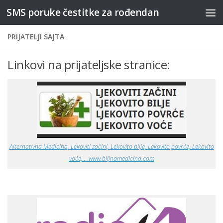
SMS poruke čestitke za rođendan
Skip to content
PRIJATELJI SAJTA
Linkovi na prijateljske stranice:
Alternativna Medicina, Lekoviti začini, Lekovito bilje, Lekovito povrće, Lekovito
voće,… www.biljnamedicina.com