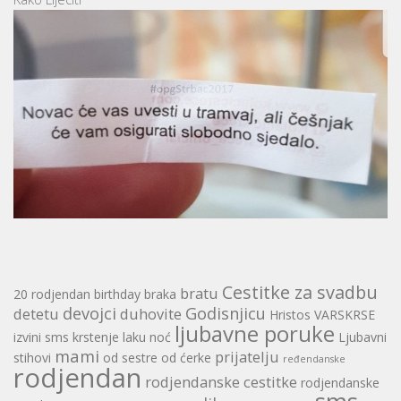
Cestitke za svadbu
bratu
20 rodjendan
birthday
braka
devojci
Godisnjicu
detetu
duhovite
Hristos VARSKRSE
ljubavne poruke
izvini sms
krstenje
laku noć
Ljubavni
mami
prijatelju
stihovi
od sestre
od ćerke
ređendanske
rodjendan
rodjendanske cestitke
rodjendanske
sms