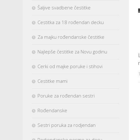
Šaljive svadbene čestitke
Cestitka za 18 rođendan decku
Za majku rođendanske čestitke
Najlepše čestitke za Novu godinu
Cerki od majke poruke i stihovi
Cestitke mami
Poruke za rođendan sestri
Rođendanske
Sestri poruka za rodjendan
Rodjendanske pesme za decu