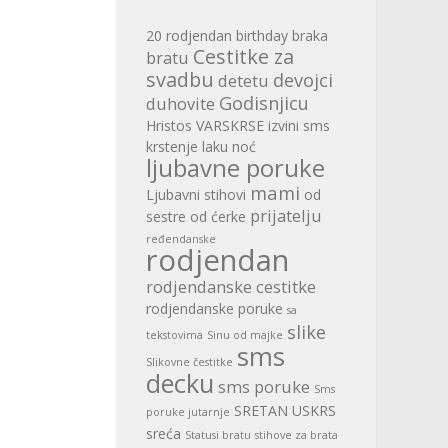
20 rodjendan
birthday
braka
Cestitke za
bratu
svadbu
devojci
detetu
Godisnjicu
duhovite
Hristos VARSKRSE
izvini sms
krstenje
laku noć
ljubavne poruke
mami
Ljubavni stihovi
od
prijatelju
sestre
od ćerke
ređendanske
rodjendan
rodjendanske cestitke
rodjendanske poruke
sa
slike
tekstovima
Sinu od majke
sms
Slikovne čestitke
decku
sms poruke
Sms
SRETAN USKRS
poruke jutarnje
sreća
Statusi bratu
stihove za brata