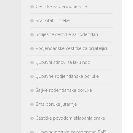
Cestitke za penzionisanje
Brat citati i izreke
Smiješne čestitke za rođendan
Rodjendanske cestitke za prijateljicu
Ljubavni stihovi za laku noc
Ljubavne rodjendanske poruke
Šaljive rođendanske poruke
Sms poruke jutarnje
Čestitke povodom sklapanja braka
Ljubavne poruke za rođendan SMS