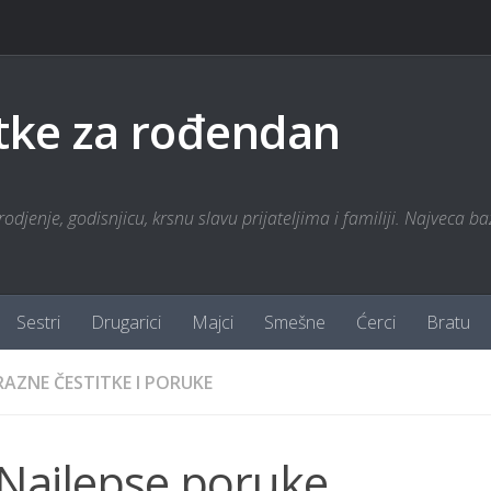
tke za rođendan
odjenje, godisnjicu, krsnu slavu prijateljima i familiji. Najveca ba
Sestri
Drugarici
Majci
Smešne
Ćerci
Bratu
RAZNE ČESTITKE I PORUKE
Najlepse poruke