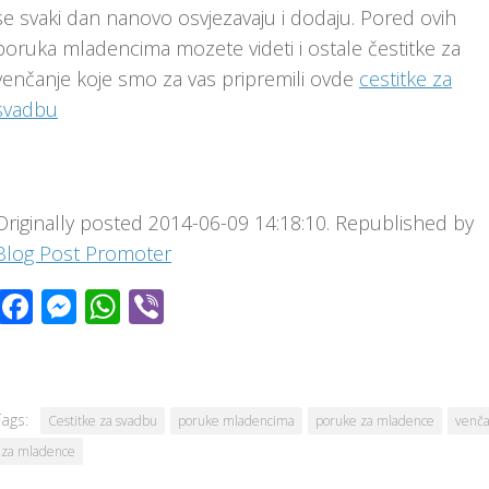
se svaki dan nanovo osvjezavaju i dodaju. Pored ovih
poruka mladencima mozete videti i ostale čestitke za
venčanje koje smo za vas pripremili ovde
cestitke za
svadbu
Originally posted 2014-06-09 14:18:10. Republished by
Blog Post Promoter
Facebook
Messenger
WhatsApp
Viber
Tags:
Cestitke za svadbu
poruke mladencima
poruke za mladence
venča
za mladence