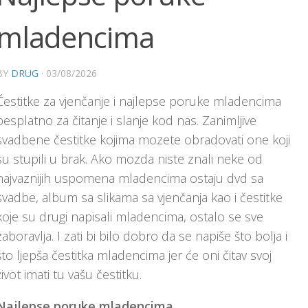
mladencima
BY
DRUG
·
03/08/2026
Čestitke za vjenčanje i najlepse poruke mladencima
besplatno za čitanje i slanje kod nas. Zanimljive
svadbene čestitke kojima mozete obradovati one koji
su stupili u brak. Ako mozda niste znali neke od
najvaznijih uspomena mladencima ostaju dvd sa
svadbe, album sa slikama sa vjenčanja kao i čestitke
koje su drugi napisali mladencima, ostalo se sve
zaboravlja. I zati bi bilo dobro da se napiše što bolja i
što ljepša čestitka mladencima jer će oni čitav svoj
život imati tu vašu čestitku.
Najlepse poruke mladencima