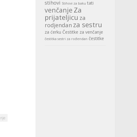
stihovi
tati
Stihovi za baku
Za
venčanje
prijateljicu
za
za sestru
rodjendan
za ćerku
Čestitke za venčanje
čestitke
čestitka sestri za rođendan
nje