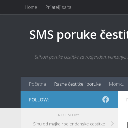
Home
Prijatelji sajta
Skip to content
SMS poruke česti
Stihovi poruke cestitke za rodjendan, vencanje, r
Početna
Razne čestitke i poruke
Momku
FOLLOW:
NEXT STORY
Sinu od majke rodjendanske cestitke