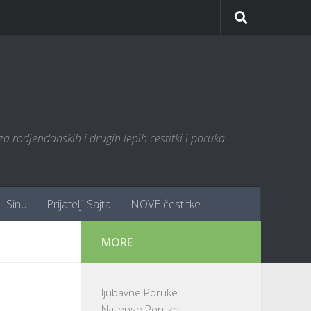
za rodjendanskih i drugih lepih cestitki i poruka
Sinu
Prijatelji Sajta
NOVE čestitke
MORE
ljubavne Poruke
Najlepse Poruke