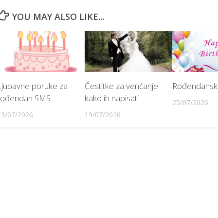
YOU MAY ALSO LIKE...
Ljubavne poruke za
Čestitke za venčanje
Rođendansk
rođendan SMS
kako ih napisati
25/07/2026
13/07/2026
19/07/2026