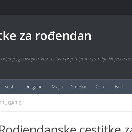
tke za rođendan
odjenje, godisnjicu, krsnu slavu prijateljima i familiji. Najveca ba
Sestri
Drugarici
Majci
Smešne
Ćerci
Bratu
DRUGARICI
Rodjendanske cestitke z