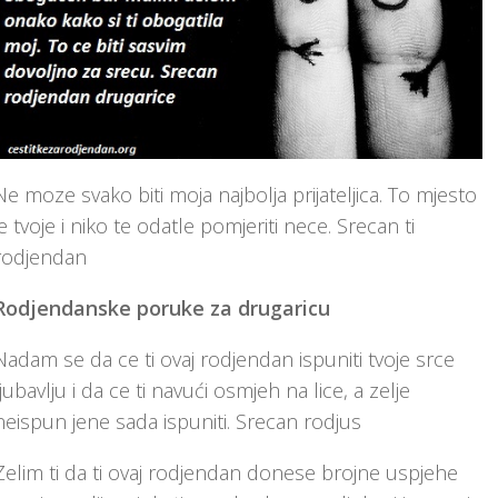
Ne moze svako biti moja najbolja prijateljica. To mjesto
je tvoje i niko te odatle pomjeriti nece. Srecan ti
rodjendan
Rodjendanske poruke za drugaricu
Nadam se da ce ti ovaj rodjendan ispuniti tvoje srce
ljubavlju i da ce ti navući osmjeh na lice, a zelje
neispun jene sada ispuniti. Srecan rodjus
Zelim ti da ti ovaj rodjendan donese brojne uspjehe