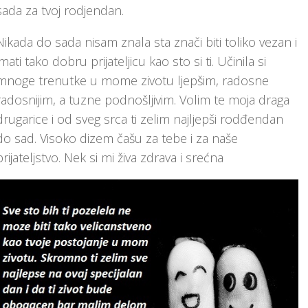
sada za tvoj rodjendan.
Nikada do sada nisam znala sta znači biti toliko vezan i
imati tako dobru prijateljicu kao sto si ti. Učinila si
mnoge trenutke u mome zivotu ljepšim, radosne
radosnijim, a tuzne podnošljivim. Volim te moja draga
drugarice i od sveg srca ti zelim najljepši rodđendan
do sad. Visoko dizem čašu za tebe i za naše
prijateljstvo. Nek si mi živa zdrava i srećna