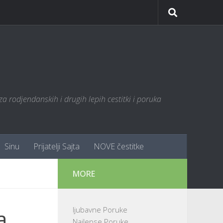
za rodjendanskih i drugih lepih cestitki i poruka
Sinu
Prijatelji Sajta
NOVE čestitke
MORE
a
ljubavne Poruke
Najlepse Poruke