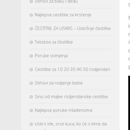
Stihovi za baku i dedu
Najlepse cestitke za krstenje
ČESTITKE ZA USKRS – Uskršnje čestitke
Tekstovi za čestitke
Poruke izvinjenja
Cestitke za 10 20 30 40 50 rodjendan
Stihovi za rodjenje bebe
Sinu od majke rodjendanske cestitke
Najlepse poruke mladencima
Uskrs ide, srce kuca, ko će s kime da