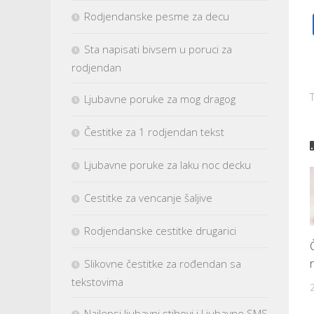
Rodjendanske pesme za decu
Sta napisati bivsem u poruci za
rodjendan
Ljubavne poruke za mog dragog
Čestitke za 1 rodjendan tekst
Ljubavne poruke za laku noc decku
Cestitke za vencanje šaljive
Rodjendanske cestitke drugarici
Slikovne čestitke za rođendan sa
tekstovima
Najlepsi ljubavni stihovi i Ljubavne SMS