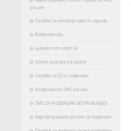
poruke
Čestitke za venčanje kako ih napisati
Rođendanska
Ljubavni sms volim te
Stihovi za brata od sestre
Cestitke za 20 ti rodjendan
Rodjendanski SMS poruka
SMS ZA RODJENDAN SESTRI MLADJOJ
Najbolje ljubavne poruke za rodjendan
Čestitke za godišnjicu braka roditeljima