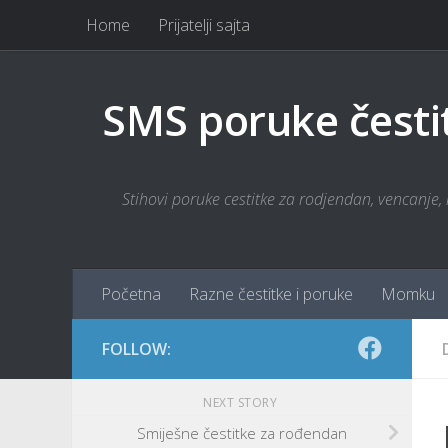
Home
Prijatelji sajta
Skip to content
SMS poruke česti
Stihovi poruke cestitke za rodjendan, vencanje, r
Početna
Razne čestitke i poruke
Momku
FOLLOW:
NEXT STORY
Smiješne čestitke za rođendan