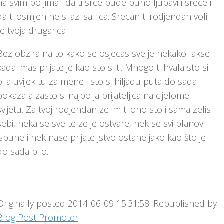
na svim poljima i da ti srce bude puno ljubavi i srece i
da ti osmjeh ne silazi sa lica. Srecan ti rodjendan voli
te tvoja drugarica
Bez obzira na to kako se osjecas sve je nekako lakse
kada imas prijatelje kao sto si ti. Mnogo ti hvala sto si
bila uvijek tu za mene i sto si hiljadu puta do sada
pokazala zasto si najbolja prijateljica na cijelome
svijetu. Za tvoj rodjendan zelim ti ono sto i sama zelis
sebi, neka se sve te zelje ostvare, nek se svi planovi
ispune i nek nase prijateljstvo ostane jako kao što je
do sada bilo.
Originally posted 2014-06-09 15:31:58. Republished by
Blog Post Promoter