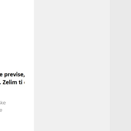
ske
e