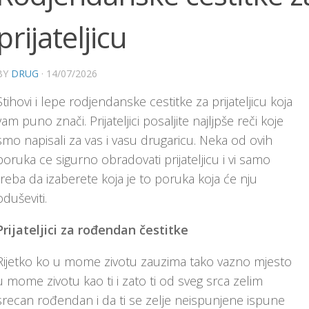
prijateljicu
BY
DRUG
·
14/07/2026
Stihovi i lepe rodjendanske cestitke za prijateljicu koja
vam puno znači. Prijateljici posaljite najljpše reči koje
smo napisali za vas i vasu drugaricu. Neka od ovih
poruka ce sigurno obradovati prijateljicu i vi samo
treba da izaberete koja je to poruka koja će nju
oduševiti.
Prijateljici za rođendan čestitke
Rijetko ko u mome zivotu zauzima tako vazno mjesto
u mome zivotu kao ti i zato ti od sveg srca zelim
srecan rođendan i da ti se zelje neispunjene ispune