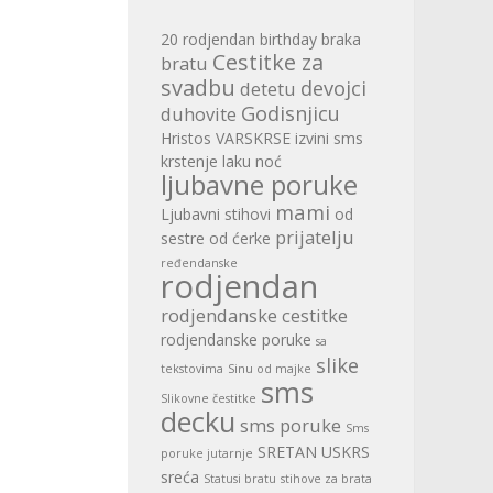
20 rodjendan
birthday
braka
Cestitke za
bratu
svadbu
devojci
detetu
Godisnjicu
duhovite
Hristos VARSKRSE
izvini sms
krstenje
laku noć
ljubavne poruke
mami
Ljubavni stihovi
od
prijatelju
sestre
od ćerke
ređendanske
rodjendan
rodjendanske cestitke
rodjendanske poruke
sa
slike
tekstovima
Sinu od majke
sms
Slikovne čestitke
decku
sms poruke
Sms
SRETAN USKRS
poruke jutarnje
sreća
Statusi bratu
stihove za brata