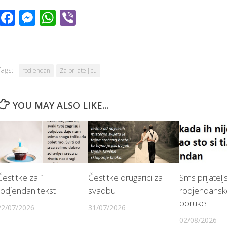
Facebook
Messenger
WhatsApp
Viber
Tags:
rodjendan
Za prijateljicu
YOU MAY ALSO LIKE...
Čestitke za 1
Čestitke drugarici za
Sms prijatelj
rodjendan tekst
svadbu
rodjendansk
poruke
22/07/2026
31/07/2026
02/08/2026