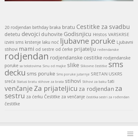
Cestitke za svadbu
bratu
20 rodjendan
birthday
braka
devojci
Godisnjicu
detetu
duhovite
Hristos VARSKRSE
ljubavne poruke
izvini sms
krstenje
laku noć
Ljubavni
mami
prijatelju
stihovi
od sestre
od ćerke
ređendanske
rodjendan
rodjendanske cestitke
rodjendanske
sms
slike
poruke
sa tekstovima
Sinu od majke
Slikovne čestitke
decku
sms poruke
SRETAN USKRS
Sms poruke jutarnje
stihovi
sreća
tati
Statusi bratu
stihove za brata
Stihovi za baku
Za prijateljicu
za
venčanje
za rodjendan
sestru
za ćerku
Čestitke za venčanje
čestitka sestri za rođendan
čestitke