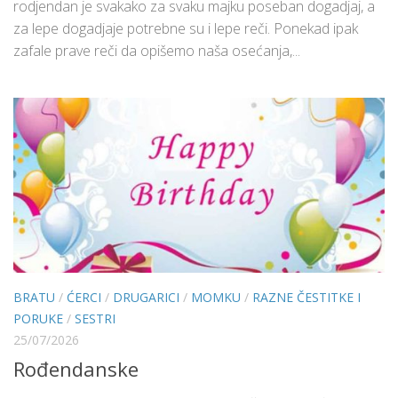
rodjendan je svakako za svaku majku poseban dogadjaj, a
za lepe dogadjaje potrebne su i lepe reči. Ponekad ipak
zafale prave reči da opišemo naša osećanja,...
BRATU
/
ĆERCI
/
DRUGARICI
/
MOMKU
/
RAZNE ČESTITKE I
PORUKE
/
SESTRI
25/07/2026
Rođendanske