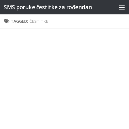
SMS poruke čestitke za rođendan
Skip to content
TAGGED:
ČESTITKE