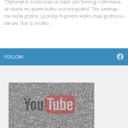
“Diplomat je osoba koja se uvijek sjeti ženinog rođendana,
ali nikada ne upamti koliko ona ima godina” “Ne zanimaju
me nečije godine. Ljudi koji mi govore koliko imaju godina su
blesavi. Star si onoliko...
FOLLOW: