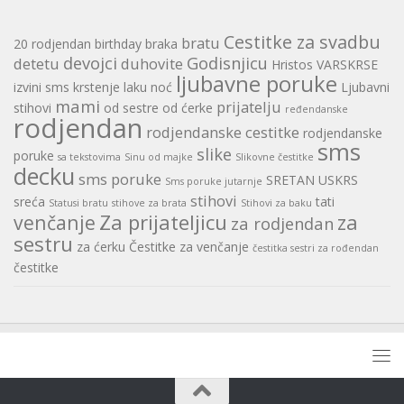
Cestitke za svadbu
bratu
20 rodjendan
birthday
braka
devojci
Godisnjicu
detetu
duhovite
Hristos VARSKRSE
ljubavne poruke
izvini sms
krstenje
laku noć
Ljubavni
mami
prijatelju
stihovi
od sestre
od ćerke
ređendanske
rodjendan
rodjendanske cestitke
rodjendanske
sms
slike
poruke
sa tekstovima
Sinu od majke
Slikovne čestitke
decku
sms poruke
SRETAN USKRS
Sms poruke jutarnje
stihovi
sreća
tati
Statusi bratu
stihove za brata
Stihovi za baku
Za prijateljicu
za
venčanje
za rodjendan
sestru
za ćerku
Čestitke za venčanje
čestitka sestri za rođendan
čestitke