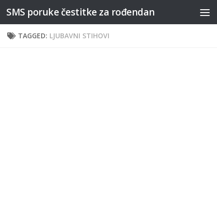
SMS poruke čestitke za rođendan
Skip to content
TAGGED:
LJUBAVNI STIHOVI