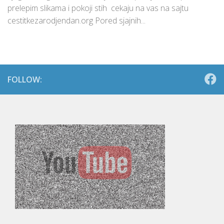
prelepim slikama i pokoji stih cekaju na vas na sajtu
cestitkezarodjendan.org Pored sjajnih...
FOLLOW: