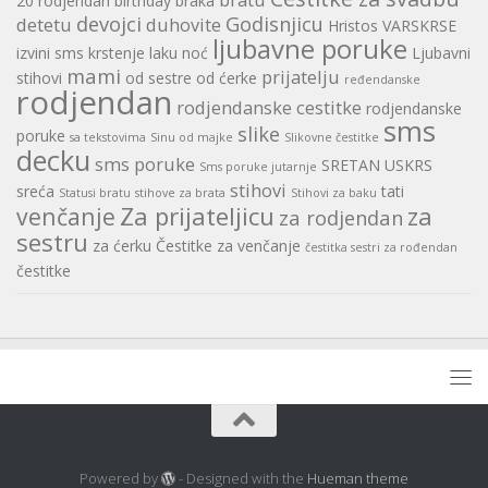
20 rodjendan
birthday
braka
devojci
Godisnjicu
detetu
duhovite
Hristos VARSKRSE
ljubavne poruke
izvini sms
krstenje
laku noć
Ljubavni
mami
prijatelju
stihovi
od sestre
od ćerke
ređendanske
rodjendan
rodjendanske cestitke
rodjendanske
sms
slike
poruke
sa tekstovima
Sinu od majke
Slikovne čestitke
decku
sms poruke
SRETAN USKRS
Sms poruke jutarnje
stihovi
sreća
tati
Statusi bratu
stihove za brata
Stihovi za baku
Za prijateljicu
za
venčanje
za rodjendan
sestru
za ćerku
Čestitke za venčanje
čestitka sestri za rođendan
čestitke
Powered by
- Designed with the
Hueman theme