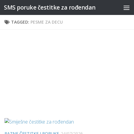
SMS poruke čestitke za rođendan
Skip to content
TAGGED:
PESME ZA DECU
RAZNE ČESTITKE I PORUKE
24/07/2026