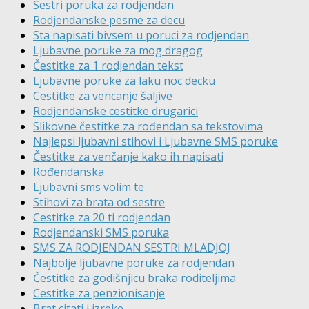
Sestri poruka za rodjendan
Rodjendanske pesme za decu
Sta napisati bivsem u poruci za rodjendan
Ljubavne poruke za mog dragog
Čestitke za 1 rodjendan tekst
Ljubavne poruke za laku noc decku
Cestitke za vencanje šaljive
Rodjendanske cestitke drugarici
Slikovne čestitke za rođendan sa tekstovima
Najlepsi ljubavni stihovi i Ljubavne SMS poruke
Čestitke za venčanje kako ih napisati
Rođendanska
Ljubavni sms volim te
Stihovi za brata od sestre
Cestitke za 20 ti rodjendan
Rodjendanski SMS poruka
SMS ZA RODJENDAN SESTRI MLADJOJ
Najbolje ljubavne poruke za rodjendan
Čestitke za godišnjicu braka roditeljima
Cestitke za penzionisanje
Brat citati i izreke