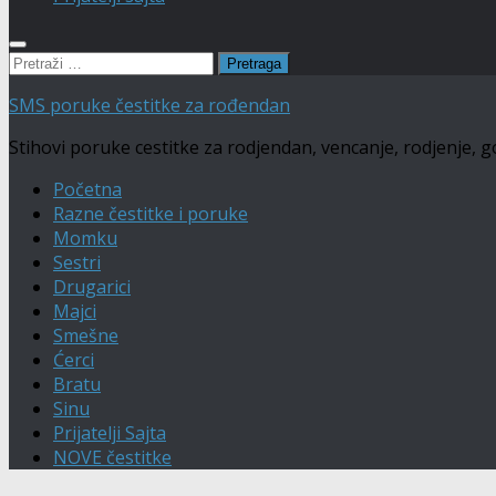
Pretraga:
SMS poruke čestitke za rođendan
Stihovi poruke cestitke za rodjendan, vencanje, rodjenje, god
Početna
Razne čestitke i poruke
Momku
Sestri
Drugarici
Majci
Smešne
Ćerci
Bratu
Sinu
Prijatelji Sajta
NOVE čestitke