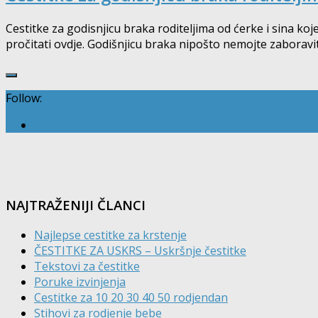
Cestitke za godisnjicu braka roditeljima od ćerke i sina koj
pročitati ovdje. Godišnjicu braka nipošto nemojte zaboraviti 
Follow:
NAJTRAŽENIJI ČLANCI
Najlepse cestitke za krstenje
ČESTITKE ZA USKRS – Uskršnje čestitke
Tekstovi za čestitke
Poruke izvinjenja
Cestitke za 10 20 30 40 50 rodjendan
Stihovi za rodjenje bebe