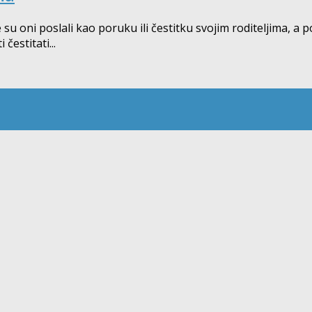
e su oni poslali kao poruku ili čestitku svojim roditeljima, a 
čestitati...