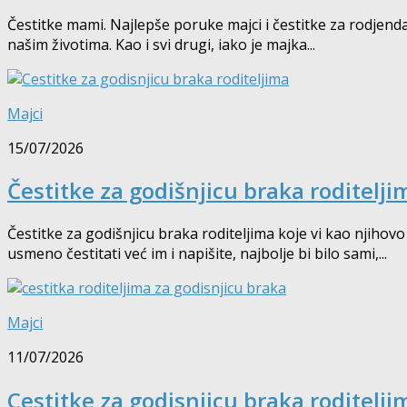
Čestitke mami. Najlepše poruke majci i čestitke za rodjend
našim životima. Kao i svi drugi, iako je majka...
Majci
15/07/2026
Čestitke za godišnjicu braka roditelji
Čestitke za godišnjicu braka roditeljima koje vi kao njiho
usmeno čestitati već im i napišite, najbolje bi bilo sami,...
Majci
11/07/2026
Cestitke za godisnjicu braka roditelji