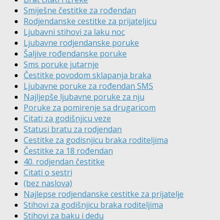
Smiješne čestitke za rođendan
Rodjendanske cestitke za prijateljicu
Ljubavni stihovi za laku noc
Ljubavne rodjendanske poruke
Šaljive rođendanske poruke
Sms poruke jutarnje
Čestitke povodom sklapanja braka
Ljubavne poruke za rođendan SMS
Najljepše ljubavne poruke za nju
Poruke za pomirenje sa drugaricom
Citati za godišnjicu veze
Statusi bratu za rodjendan
Cestitke za godisnjicu braka roditeljima
Čestitke za 18 rođendan
40. rodjendan čestitke
Citati o sestri
(bez naslova)
Najlepse rodjendanske cestitke za prijatelje
Stihovi za godišnjicu braka roditeljima
Stihovi za baku i dedu