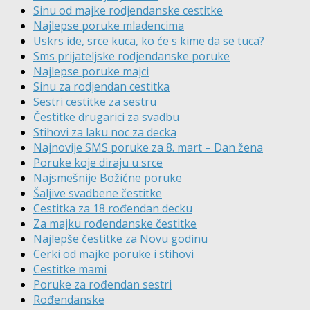
Sinu od majke rodjendanske cestitke
Najlepse poruke mladencima
Uskrs ide, srce kuca, ko će s kime da se tuca?
Sms prijateljske rodjendanske poruke
Najlepse poruke majci
Sinu za rodjendan cestitka
Sestri cestitke za sestru
Čestitke drugarici za svadbu
Stihovi za laku noc za decka
Najnovije SMS poruke za 8. mart – Dan žena
Poruke koje diraju u srce
Najsmešnije Božićne poruke
Šaljive svadbene čestitke
Cestitka za 18 rođendan decku
Za majku rođendanske čestitke
Najlepše čestitke za Novu godinu
Cerki od majke poruke i stihovi
Cestitke mami
Poruke za rođendan sestri
Rođendanske