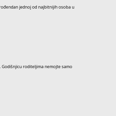
 rođendan jednoj od najbitnijih osoba u
t. Godišnjicu roditeljima nemojte samo