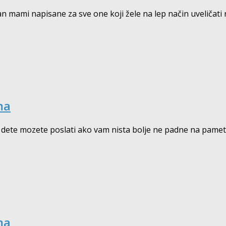
an mami napisane za sve one koji žele na lep način uveličati
ma
vo dete mozete poslati ako vam nista bolje ne padne na pame
ma