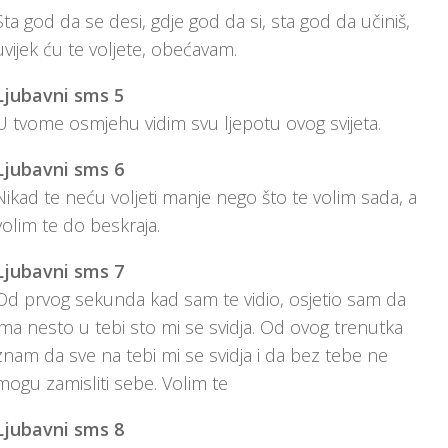
Sta god da se desi, gdje god da si, sta god da učiniš,
uvijek ću te voljete, obećavam.
Ljubavni sms 5
U tvome osmjehu vidim svu ljepotu ovog svijeta.
Ljubavni sms 6
Nikad te neću voljeti manje nego što te volim sada, a
volim te do beskraja.
Ljubavni sms 7
Od prvog sekunda kad sam te vidio, osjetio sam da
ima nesto u tebi sto mi se svidja. Od ovog trenutka
znam da sve na tebi mi se svidja i da bez tebe ne
mogu zamisliti sebe. Volim te
Ljubavni sms 8