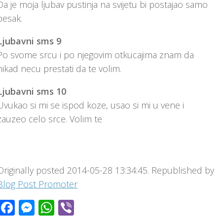
Da je moja ljubav pustinja na svijetu bi postajao samo
pesak.
Ljubavni sms 9
Po svome srcu i po njegovim otkucajima znam da
nikad necu prestati da te volim.
Ljubavni sms 10
Uvukao si mi se ispod koze, usao si mi u vene i
zauzeo celo srce. Volim te
Originally posted 2014-05-28 13:34:45. Republished by
Blog Post Promoter
Facebook
Messenger
WhatsApp
Viber