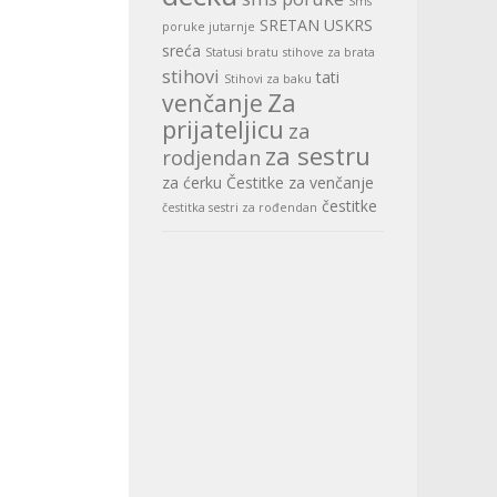
Sms
SRETAN USKRS
poruke jutarnje
sreća
Statusi bratu
stihove za brata
stihovi
tati
Stihovi za baku
Za
venčanje
prijateljicu
za
za sestru
rodjendan
za ćerku
Čestitke za venčanje
čestitke
čestitka sestri za rođendan