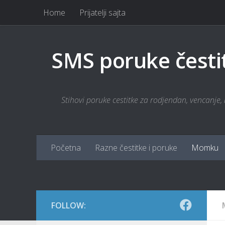
Home
Prijatelji sajta
Skip to content
SMS poruke česti
Stihovi poruke cestitke za rodjendan, vencanje, r
Početna
Razne čestitke i poruke
Momku
FOLLOW: