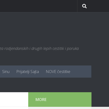
za rodjendanskih i drugih lepih cestitki i poruka
Sinu
Prijatelji Sajta
NOVE čestitke
MORE