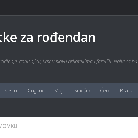
tke za rođendan
odjenje, godisnjicu, krsnu slavu prijateljima i familiji. Najveca ba
Sestri
Drugarici
Majci
Smešne
Ćerci
Bratu
MOMKU