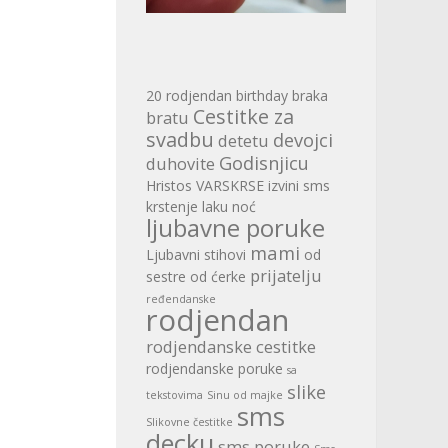
20 rodjendan
birthday
braka
Cestitke za
bratu
svadbu
devojci
detetu
Godisnjicu
duhovite
Hristos VARSKRSE
izvini sms
krstenje
laku noć
ljubavne poruke
mami
Ljubavni stihovi
od
prijatelju
sestre
od ćerke
ređendanske
rodjendan
rodjendanske cestitke
rodjendanske poruke
sa
slike
tekstovima
Sinu od majke
sms
Slikovne čestitke
decku
sms poruke