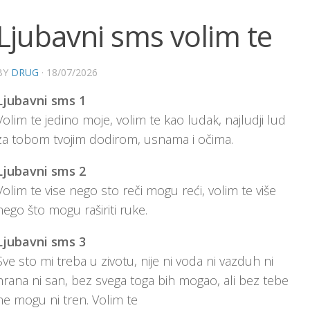
Ljubavni sms volim te
BY
DRUG
·
18/07/2026
Ljubavni sms 1
Volim te jedino moje, volim te kao ludak, najludji lud
za tobom tvojim dodirom, usnama i očima.
Ljubavni sms 2
Volim te vise nego sto reči mogu reći, volim te više
nego što mogu raširiti ruke.
Ljubavni sms 3
Sve sto mi treba u zivotu, nije ni voda ni vazduh ni
hrana ni san, bez svega toga bih mogao, ali bez tebe
ne mogu ni tren. Volim te