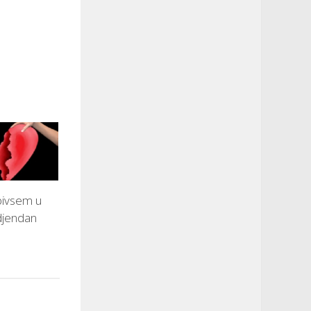
 bivsem u
djendan