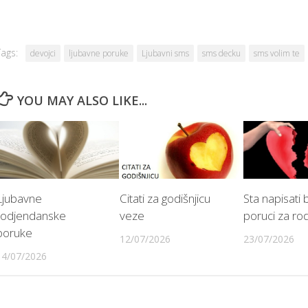
Tags:
devojci
ljubavne poruke
Ljubavni sms
sms decku
sms volim te
YOU MAY ALSO LIKE...
Ljubavne
Citati za godišnjicu
Sta napisati
rodjendanske
veze
poruci za ro
poruke
12/07/2026
23/07/2026
14/07/2026