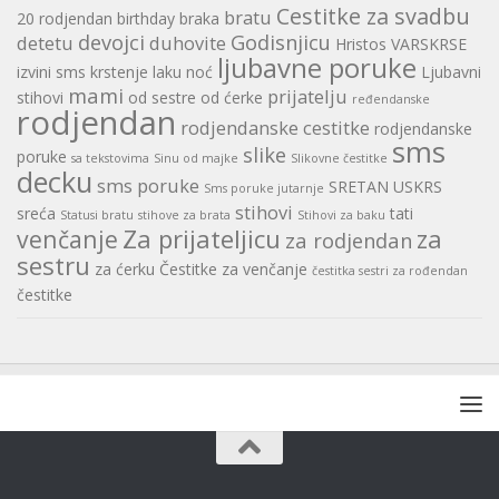
Cestitke za svadbu
bratu
20 rodjendan
birthday
braka
devojci
Godisnjicu
detetu
duhovite
Hristos VARSKRSE
ljubavne poruke
izvini sms
krstenje
laku noć
Ljubavni
mami
prijatelju
stihovi
od sestre
od ćerke
ređendanske
rodjendan
rodjendanske cestitke
rodjendanske
sms
slike
poruke
sa tekstovima
Sinu od majke
Slikovne čestitke
decku
sms poruke
SRETAN USKRS
Sms poruke jutarnje
stihovi
sreća
tati
Statusi bratu
stihove za brata
Stihovi za baku
Za prijateljicu
za
venčanje
za rodjendan
sestru
za ćerku
Čestitke za venčanje
čestitka sestri za rođendan
čestitke