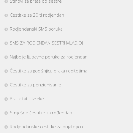
Stihovi za brata od sestre
Cestitke za 20 ti rodjendan
Rodjendanski SMS poruka
SMS ZA RODJENDAN SESTRI MLADJOJ
Najbolje ljubavne poruke za rodjendan
Čestitke za godišnjicu braka roditeljima
Cestitke za penzionisanje
Brat citati i izreke
Smiješne čestitke za rođendan
Rodjendanske cestitke za prijateljicu