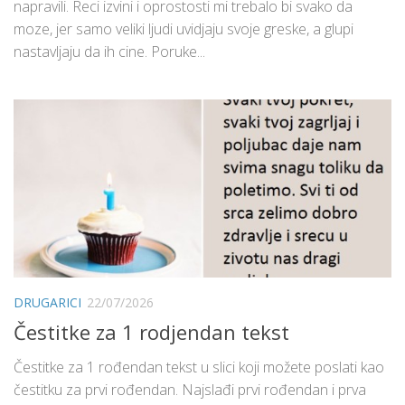
napravili. Reci izvini i oprostosti mi trebalo bi svako da
moze, jer samo veliki ljudi uvidjaju svoje greske, a glupi
nastavljaju da ih cine. Poruke...
DRUGARICI
22/07/2026
Čestitke za 1 rodjendan tekst
Čestitke za 1 rođendan tekst u slici koji možete poslati kao
čestitku za prvi rođendan. Najslađi prvi rođendan i prva