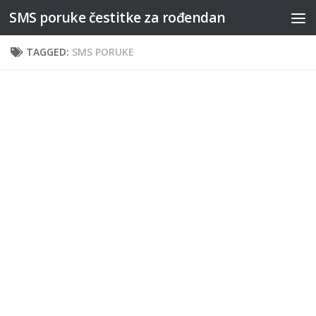
SMS poruke čestitke za rođendan
Skip to content
TAGGED:
SMS PORUKE