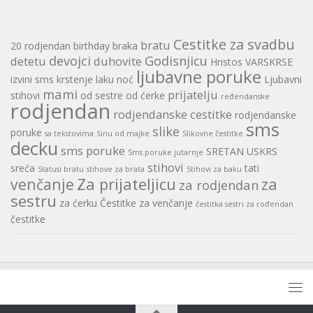
Cestitke za svadbu
bratu
20 rodjendan
birthday
braka
devojci
Godisnjicu
detetu
duhovite
Hristos VARSKRSE
ljubavne poruke
izvini sms
krstenje
laku noć
Ljubavni
mami
prijatelju
stihovi
od sestre
od ćerke
ređendanske
rodjendan
rodjendanske cestitke
rodjendanske
sms
slike
poruke
sa tekstovima
Sinu od majke
Slikovne čestitke
decku
sms poruke
SRETAN USKRS
Sms poruke jutarnje
stihovi
sreća
tati
Statusi bratu
stihove za brata
Stihovi za baku
Za prijateljicu
za
venčanje
za rodjendan
sestru
za ćerku
Čestitke za venčanje
čestitka sestri za rođendan
čestitke