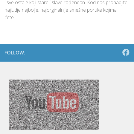
i sve ostale koji stare i slave rođendan. Kod nas pronadjite
najludje najbolje, najorginalnije smešne poruke kojima
ćete...
FOLLOW: