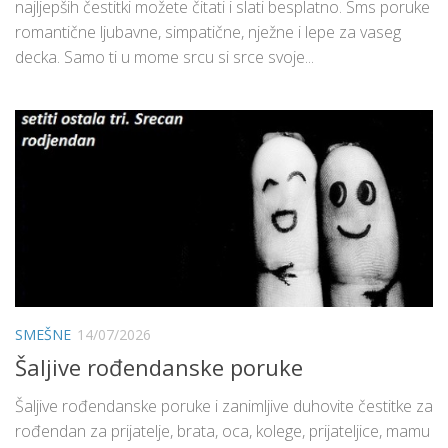
najljepših čestitki možete čitati i slati besplatno. Sms poruke
romantične ljubavne, simpatične, nježne i lepe za vaseg
decka. Samo ti u mome srcu si srce svoje...
SMEŠNE
14/07/2026
Šaljive rođendanske poruke
Šaljive rođendanske poruke i zanimljive duhovite čestitke za
rođendan za prijatelje, brata, oca, kolege, prijateljice, mamu