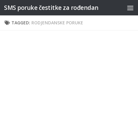
SMS poruke čestitke za rođendan
Skip to content
TAGGED:
RODJENDANSKE PORUKE