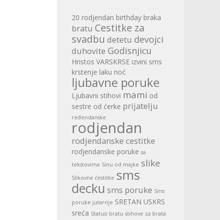
20 rodjendan
birthday
braka
Cestitke za
bratu
svadbu
devojci
detetu
Godisnjicu
duhovite
Hristos VARSKRSE
izvini sms
krstenje
laku noć
ljubavne poruke
mami
Ljubavni stihovi
od
prijatelju
sestre
od ćerke
ređendanske
rodjendan
rodjendanske cestitke
rodjendanske poruke
sa
slike
tekstovima
Sinu od majke
sms
Slikovne čestitke
decku
sms poruke
Sms
SRETAN USKRS
poruke jutarnje
sreća
Statusi bratu
stihove za brata