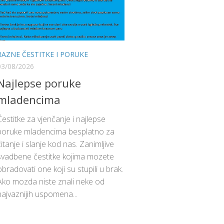
RAZNE ČESTITKE I PORUKE
03/08/2026
Najlepse poruke
mladencima
Čestitke za vjenčanje i najlepse
poruke mladencima besplatno za
čitanje i slanje kod nas. Zanimljive
svadbene čestitke kojima mozete
obradovati one koji su stupili u brak.
Ako mozda niste znali neke od
najvaznijih uspomena...