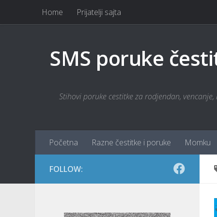
Home
Prijatelji sajta
Skip to content
SMS poruke česti
Stihovi poruke cestitke za rodjendan, vencanje, r
Početna
Razne čestitke i poruke
Momku
FOLLOW: