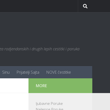
za rodjendanskih i drugih lepih cestitki i poruka
Sinu
Prijatelji Sajta
NOVE čestitke
MORE
ljubavne Poruke
Najlepse Poruke