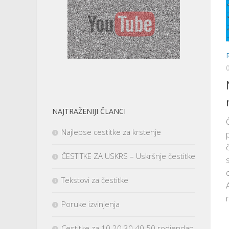
NAJTRAŽENIJI ČLANCI
Najlepse cestitke za krstenje
ČESTITKE ZA USKRS – Uskršnje čestitke
Tekstovi za čestitke
Poruke izvinjenja
Cestitke za 10 20 30 40 50 rodjendan