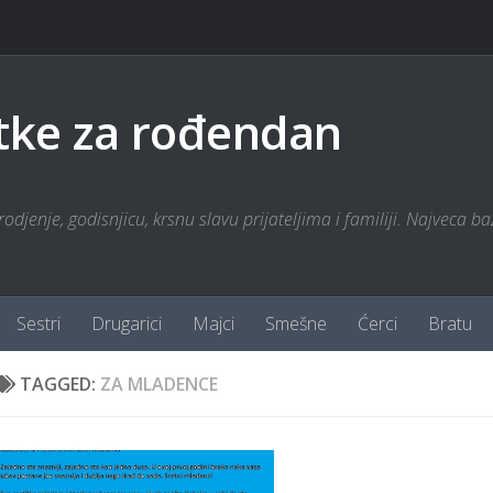
tke za rođendan
odjenje, godisnjicu, krsnu slavu prijateljima i familiji. Najveca ba
Sestri
Drugarici
Majci
Smešne
Ćerci
Bratu
TAGGED:
ZA MLADENCE