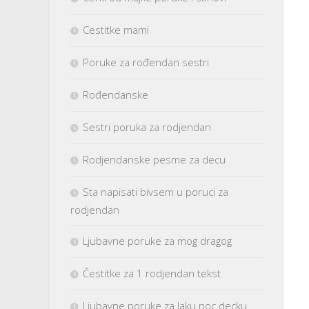
Cestitke mami
Poruke za rođendan sestri
Rođendanske
Sestri poruka za rodjendan
Rodjendanske pesme za decu
Sta napisati bivsem u poruci za
rodjendan
Ljubavne poruke za mog dragog
Čestitke za 1 rodjendan tekst
Ljubavne poruke za laku noc decku