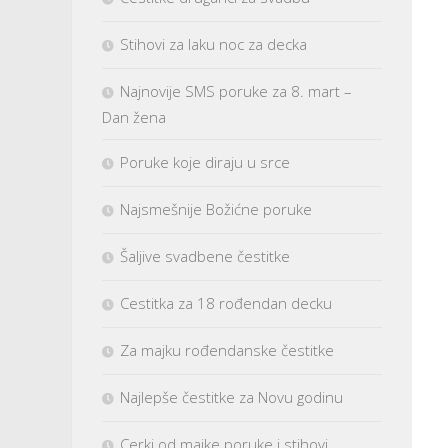
Stihovi za laku noc za decka
Najnovije SMS poruke za 8. mart –
Dan žena
Poruke koje diraju u srce
Najsmešnije Božićne poruke
Šaljive svadbene čestitke
Cestitka za 18 rođendan decku
Za majku rođendanske čestitke
Najlepše čestitke za Novu godinu
Cerki od majke poruke i stihovi