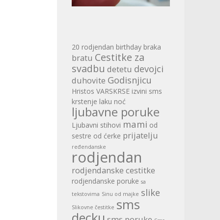
20 rodjendan
birthday
braka
Cestitke za
bratu
svadbu
devojci
detetu
Godisnjicu
duhovite
Hristos VARSKRSE
izvini sms
krstenje
laku noć
ljubavne poruke
mami
Ljubavni stihovi
od
prijatelju
sestre
od ćerke
ređendanske
rodjendan
rodjendanske cestitke
rodjendanske poruke
sa
slike
tekstovima
Sinu od majke
sms
Slikovne čestitke
decku
sms poruke