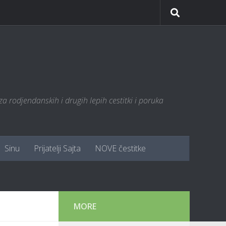
za rodjendanskih i drugih lepih cestitki i poruka
Sinu
Prijatelji Sajta
NOVE čestitke
MORE