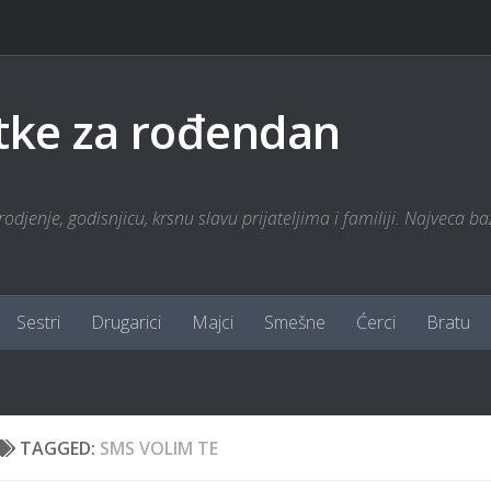
tke za rođendan
odjenje, godisnjicu, krsnu slavu prijateljima i familiji. Najveca ba
Sestri
Drugarici
Majci
Smešne
Ćerci
Bratu
TAGGED:
SMS VOLIM TE