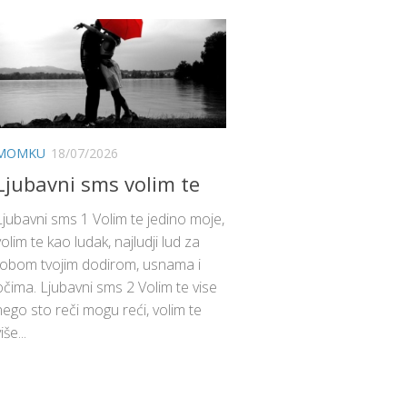
MOMKU
18/07/2026
Ljubavni sms volim te
Ljubavni sms 1 Volim te jedino moje,
volim te kao ludak, najludji lud za
tobom tvojim dodirom, usnama i
očima. Ljubavni sms 2 Volim te vise
nego sto reči mogu reći, volim te
iše...