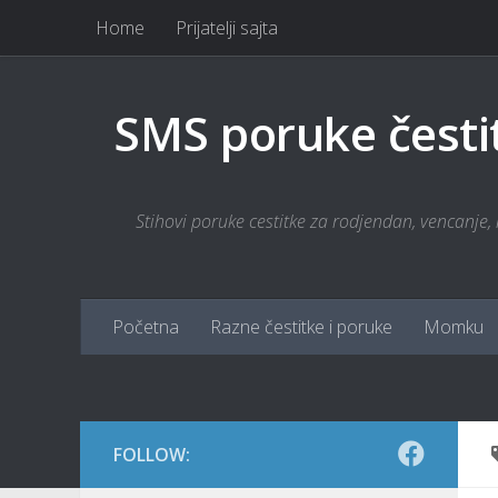
Home
Prijatelji sajta
Skip to content
SMS poruke česti
Stihovi poruke cestitke za rodjendan, vencanje, r
Početna
Razne čestitke i poruke
Momku
FOLLOW: