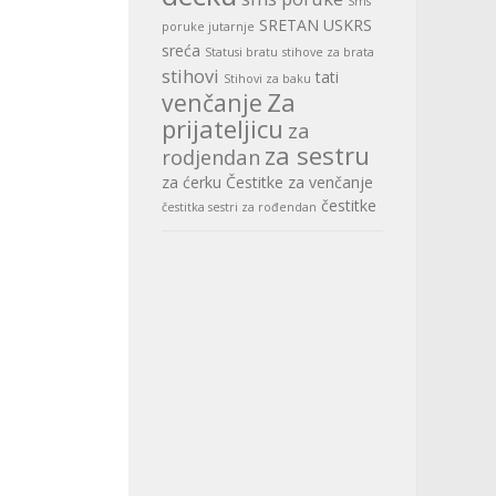
Sms
SRETAN USKRS
poruke jutarnje
sreća
Statusi bratu
stihove za brata
stihovi
tati
Stihovi za baku
Za
venčanje
prijateljicu
za
za sestru
rodjendan
za ćerku
Čestitke za venčanje
čestitke
čestitka sestri za rođendan