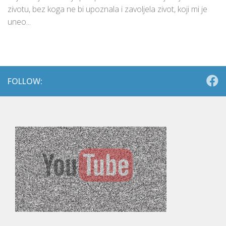
zivotu, bez koga ne bi upoznala i zavoljela zivot, koji mi je
uneo...
FOLLOW: