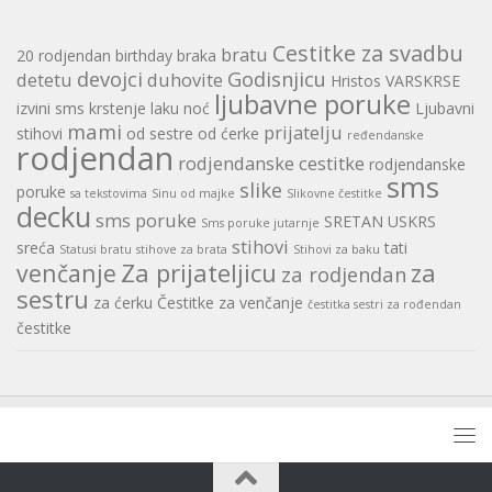
Cestitke za svadbu
bratu
20 rodjendan
birthday
braka
devojci
Godisnjicu
detetu
duhovite
Hristos VARSKRSE
ljubavne poruke
izvini sms
krstenje
laku noć
Ljubavni
mami
prijatelju
stihovi
od sestre
od ćerke
ređendanske
rodjendan
rodjendanske cestitke
rodjendanske
sms
slike
poruke
sa tekstovima
Sinu od majke
Slikovne čestitke
decku
sms poruke
SRETAN USKRS
Sms poruke jutarnje
stihovi
sreća
tati
Statusi bratu
stihove za brata
Stihovi za baku
Za prijateljicu
za
venčanje
za rodjendan
sestru
za ćerku
Čestitke za venčanje
čestitka sestri za rođendan
čestitke