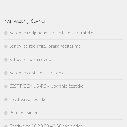
NAJTRAŽENIJI ČLANCI
Najlepse rodjendanske cestitke za prijatelje
Stihovi za godišnjicu braka roditeljima
Stihovi za baku i dedu
Najlepse cestitke za krstenje
ČESTITKE ZA USKRS – Uskršnje čestitke
Tekstovi za čestitke
Poruke izvinjenja
Cestitke za 10 20 30 40 50 rodjendan