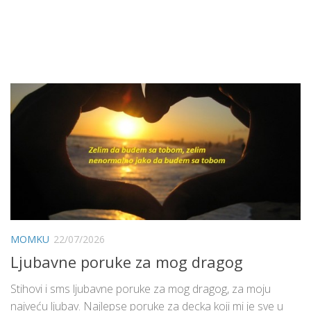
MOMKU
22/07/2026
Ljubavne poruke za mog dragog
Stihovi i sms ljubavne poruke za mog dragog, za moju
najveću ljubav. Najlepse poruke za decka koji mi je sve u