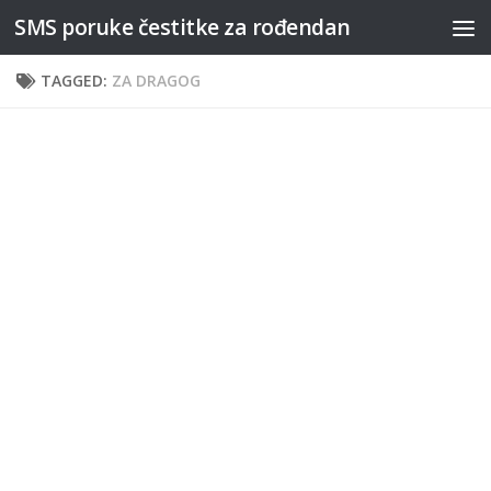
SMS poruke čestitke za rođendan
Skip to content
TAGGED:
ZA DRAGOG