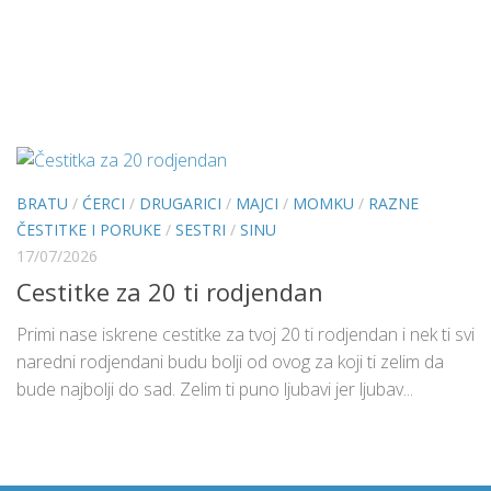
BRATU
/
ĆERCI
/
DRUGARICI
/
MAJCI
/
MOMKU
/
RAZNE
ČESTITKE I PORUKE
/
SESTRI
/
SINU
17/07/2026
Cestitke za 20 ti rodjendan
Primi nase iskrene cestitke za tvoj 20 ti rodjendan i nek ti svi
naredni rodjendani budu bolji od ovog za koji ti zelim da
bude najbolji do sad. Zelim ti puno ljubavi jer ljubav...