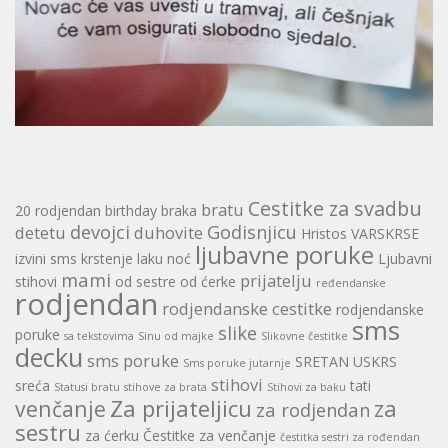
Cestitke za svadbu
bratu
20 rodjendan
birthday
braka
devojci
Godisnjicu
detetu
duhovite
Hristos VARSKRSE
ljubavne poruke
izvini sms
krstenje
laku noć
Ljubavni
mami
prijatelju
stihovi
od sestre
od ćerke
ređendanske
rodjendan
rodjendanske cestitke
rodjendanske
sms
slike
poruke
sa tekstovima
Sinu od majke
Slikovne čestitke
decku
sms poruke
SRETAN USKRS
Sms poruke jutarnje
stihovi
sreća
tati
Statusi bratu
stihove za brata
Stihovi za baku
Za prijateljicu
za
venčanje
za rodjendan
sestru
za ćerku
Čestitke za venčanje
čestitka sestri za rođendan