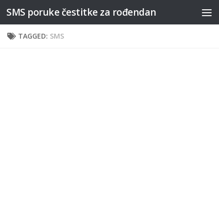
SMS poruke čestitke za rođendan
Skip to content
TAGGED:
SMS