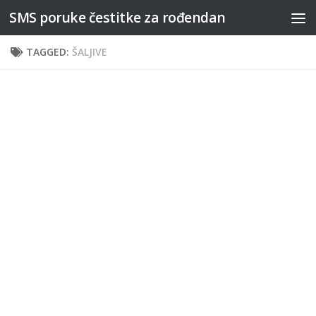
SMS poruke čestitke za rođendan
Skip to content
TAGGED:
ŠALJIVE