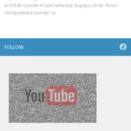
pročitati i poslati im parovima koji stupaju u brak. Nove i
neobjavljivane poruke za...
FOLLOW: