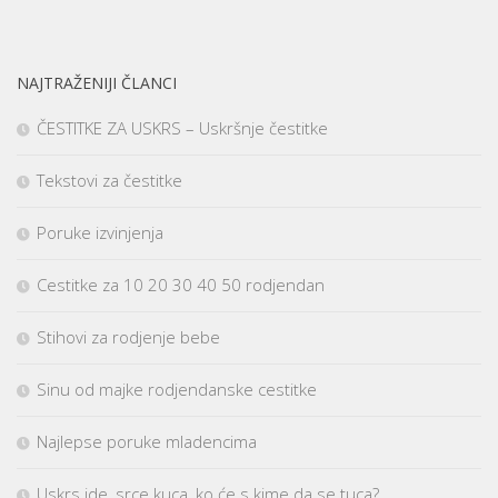
NAJTRAŽENIJI ČLANCI
ČESTITKE ZA USKRS – Uskršnje čestitke
Tekstovi za čestitke
Poruke izvinjenja
Cestitke za 10 20 30 40 50 rodjendan
Stihovi za rodjenje bebe
Sinu od majke rodjendanske cestitke
Najlepse poruke mladencima
Uskrs ide, srce kuca, ko će s kime da se tuca?