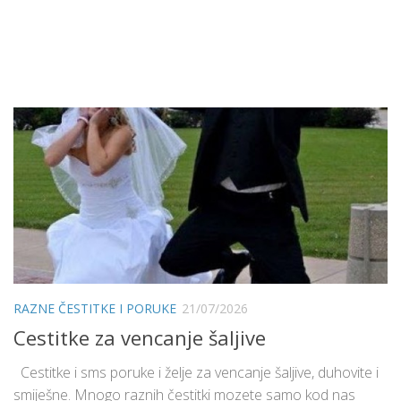
RAZNE ČESTITKE I PORUKE
21/07/2026
Cestitke za vencanje šaljive
Cestitke i sms poruke i želje za vencanje šaljive, duhovite i
smiješne. Mnogo raznih čestitki mozete samo kod nas