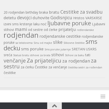
Cestitke za svadbu
bratu
20 rodjendan
birthday
braka
devojci
Godisnjicu
detetu
duhovite
Hristos VARSKRSE
ljubavne poruke
izvini sms
krstenje
laku noć
Ljubavni
mami
prijatelju
stihovi
od sestre
od ćerke
ređendanske
rodjendan
rodjendanske cestitke
rodjendanske
sms
slike
poruke
sa tekstovima
Sinu od majke
Slikovne čestitke
decku
sms poruke
SRETAN USKRS
Sms poruke jutarnje
stihovi
sreća
tati
Statusi bratu
stihove za brata
Stihovi za baku
Za prijateljicu
za
venčanje
za rodjendan
sestru
za ćerku
Čestitke za venčanje
čestitka sestri za rođendan
čestitke