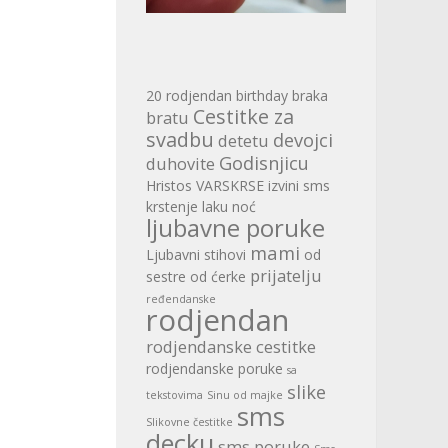
20 rodjendan
birthday
braka
Cestitke za
bratu
svadbu
devojci
detetu
Godisnjicu
duhovite
Hristos VARSKRSE
izvini sms
krstenje
laku noć
ljubavne poruke
mami
Ljubavni stihovi
od
prijatelju
sestre
od ćerke
ređendanske
rodjendan
rodjendanske cestitke
rodjendanske poruke
sa
slike
tekstovima
Sinu od majke
sms
Slikovne čestitke
decku
sms poruke