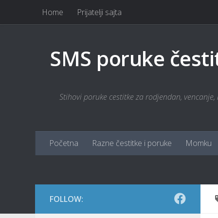
Home
Prijatelji sajta
Skip to content
SMS poruke česti
Stihovi poruke cestitke za rodjendan, vencanje, r
Početna
Razne čestitke i poruke
Momku
FOLLOW: