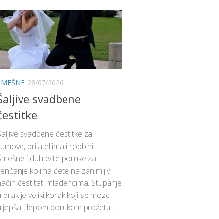
SMEŠNE
28/07/2026
Šaljive svadbene
čestitke
Šaljive svadbene čestitke za
kumove, prijateljima i robbini.
Smešne i duhovite poruke za
venčanje kojima ćete na zanimljiv
način čestitati mladencima. Stupanje
u brak je veliki korak koji se moze
uljepšati lepom porukom prožetu...