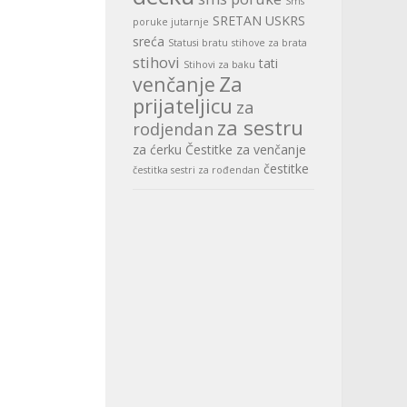
Sms
SRETAN USKRS
poruke jutarnje
sreća
Statusi bratu
stihove za brata
stihovi
tati
Stihovi za baku
Za
venčanje
prijateljicu
za
za sestru
rodjendan
za ćerku
Čestitke za venčanje
čestitke
čestitka sestri za rođendan