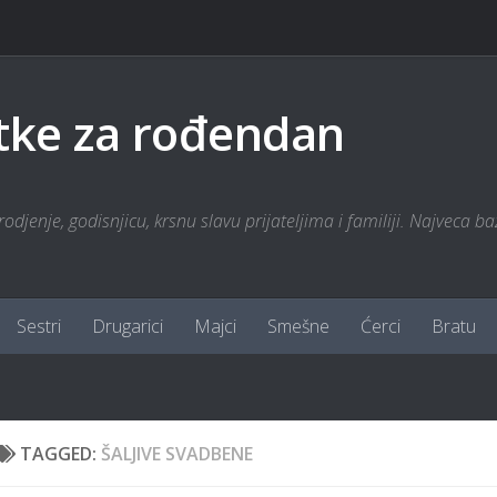
tke za rođendan
odjenje, godisnjicu, krsnu slavu prijateljima i familiji. Najveca ba
Sestri
Drugarici
Majci
Smešne
Ćerci
Bratu
TAGGED:
ŠALJIVE SVADBENE