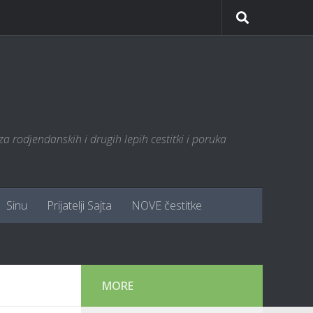
za rodjendanskih i drugih lepih cestitki i poruka
Sinu
Prijatelji Sajta
NOVE čestitke
MORE