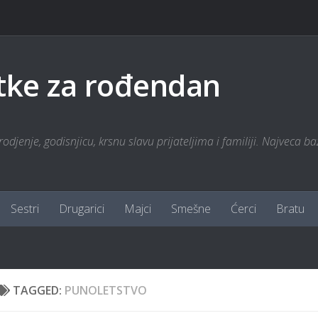
tke za rođendan
odjenje, godisnjicu, krsnu slavu prijateljima i familiji. Najveca ba
Sestri
Drugarici
Majci
Smešne
Ćerci
Bratu
TAGGED:
PUNOLETSTVO