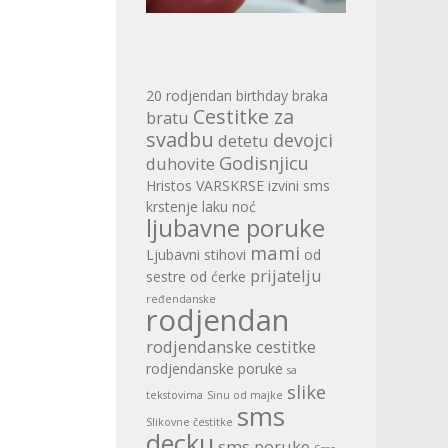
20 rodjendan
birthday
braka
Cestitke za
bratu
svadbu
devojci
detetu
Godisnjicu
duhovite
Hristos VARSKRSE
izvini sms
krstenje
laku noć
ljubavne poruke
mami
Ljubavni stihovi
od
prijatelju
sestre
od ćerke
ređendanske
rodjendan
rodjendanske cestitke
rodjendanske poruke
sa
slike
tekstovima
Sinu od majke
sms
Slikovne čestitke
decku
sms poruke