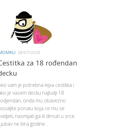
MOMKU
28/07/2026
Cestitka za 18 rođendan
decku
Ako vam je potrebna lepa cestitka i
ako je vasem decku najludji 18
rodjendan, onda mu obavezno
posaljite poruku koja ce mu se
vidjeti, nasmijati ga ili dirnuti u srce.
Ljubav ne bira godine...