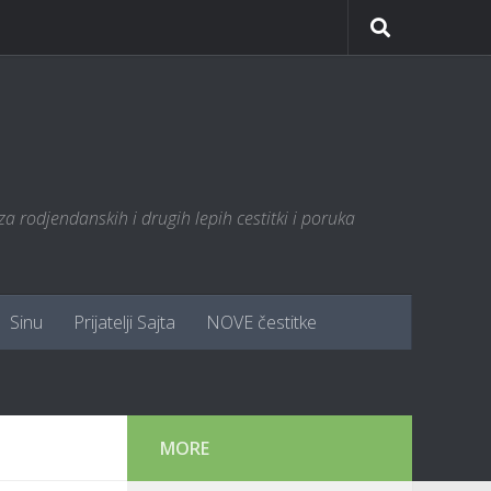
za rodjendanskih i drugih lepih cestitki i poruka
Sinu
Prijatelji Sajta
NOVE čestitke
MORE