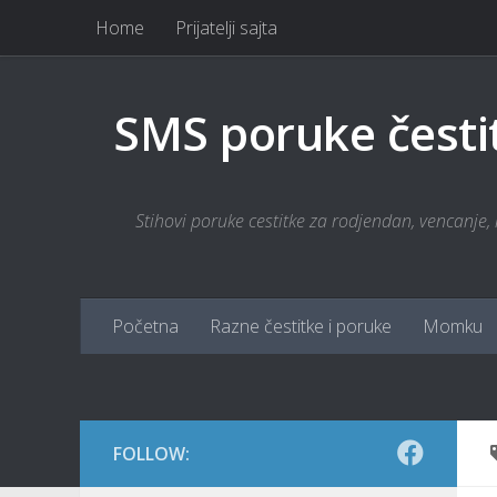
Home
Prijatelji sajta
Skip to content
SMS poruke česti
Stihovi poruke cestitke za rodjendan, vencanje, r
Početna
Razne čestitke i poruke
Momku
FOLLOW: