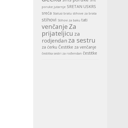
Sms
SRETAN USKRS
poruke jutarnje
sreća
Statusi bratu
stihove za brata
stihovi
tati
Stihovi za baku
Za
venčanje
prijateljicu
za
za sestru
rodjendan
za ćerku
Čestitke za venčanje
čestitke
čestitka sestri za rođendan