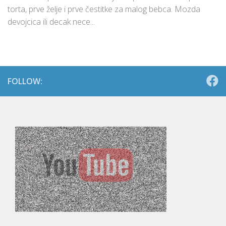
torta, prve želje i prve čestitke za malog bebca. Mozda
devojcica ili decak nece...
FOLLOW: