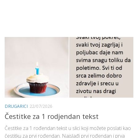
DRUGARICI
22/07/2026
Čestitke za 1 rodjendan tekst
Čestitke za 1 rođendan tekst u slici koji možete poslati kao
čestitku za prvi rođendan. Najslađi prvi rođendan i prva