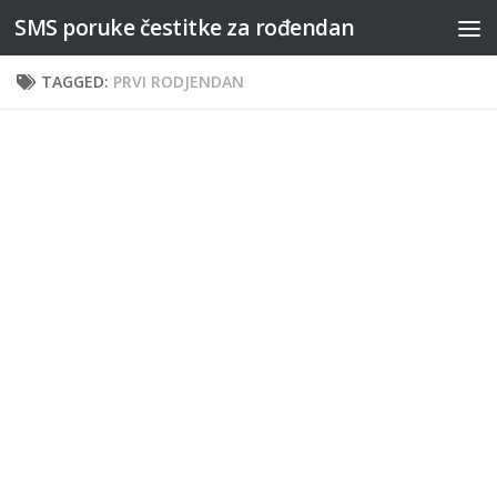
SMS poruke čestitke za rođendan
Skip to content
TAGGED:
PRVI RODJENDAN