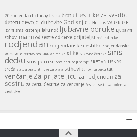
Cestitke za svadbu
bratu
20 rodjendan
birthday
braka
devojci
Godisnjicu
detetu
duhovite
Hristos VARSKRSE
ljubavne poruke
izvini sms
krstenje
laku noć
Ljubavni
mami
prijatelju
stihovi
od sestre
od ćerke
ređendanske
rodjendan
rodjendanske cestitke
rodjendanske
sms
slike
poruke
sa tekstovima
Sinu od majke
Slikovne čestitke
decku
sms poruke
SRETAN USKRS
Sms poruke jutarnje
stihovi
sreća
tati
Statusi bratu
stihove za brata
Stihovi za baku
Za prijateljicu
za
venčanje
za rodjendan
sestru
za ćerku
Čestitke za venčanje
čestitka sestri za rođendan
čestitke