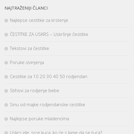
NAJTRAŽENIJI ČLANCI
Najlepse cestitke za krstenje
ČESTITKE ZA USKRS – Uskršnje čestitke
Tekstovi za čestitke
Poruke izvinjenja
Cestitke za 10 20 30 40 50 rodjendan
Stihovi za rodjenje bebe
Sinu od majke rodjendanske cestitke
Najlepse poruke mladencima
Uskrs ide, srce kuca, ko će s kime da se tuca?