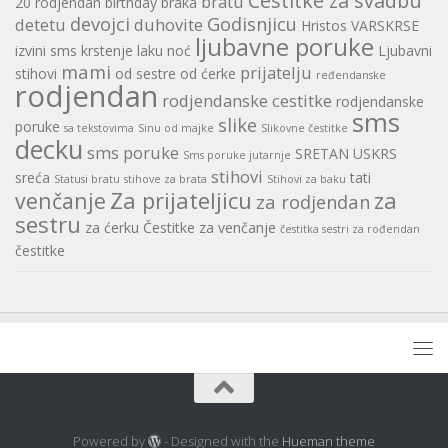
Cestitke za svadbu
bratu
20 rodjendan
birthday
braka
devojci
Godisnjicu
detetu
duhovite
Hristos VARSKRSE
ljubavne poruke
izvini sms
krstenje
laku noć
Ljubavni
mami
prijatelju
stihovi
od sestre
od ćerke
ređendanske
rodjendan
rodjendanske cestitke
rodjendanske
sms
slike
poruke
sa tekstovima
Sinu od majke
Slikovne čestitke
decku
sms poruke
SRETAN USKRS
Sms poruke jutarnje
stihovi
sreća
tati
Statusi bratu
stihove za brata
Stihovi za baku
Za prijateljicu
za
venčanje
za rodjendan
sestru
za ćerku
Čestitke za venčanje
čestitka sestri za rođendan
čestitke
Powered by
- Designed with the
Hueman theme