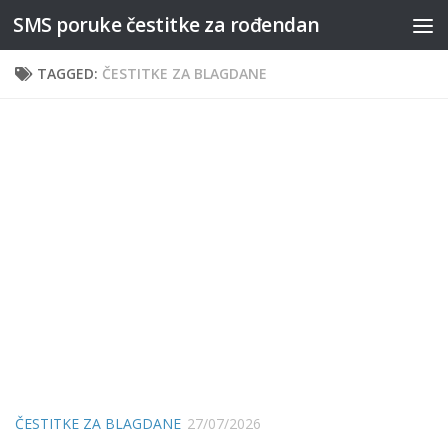
SMS poruke čestitke za rođendan
Skip to content
TAGGED:
ČESTITKE ZA BLAGDANE
ČESTITKE ZA BLAGDANE
27/07/2026