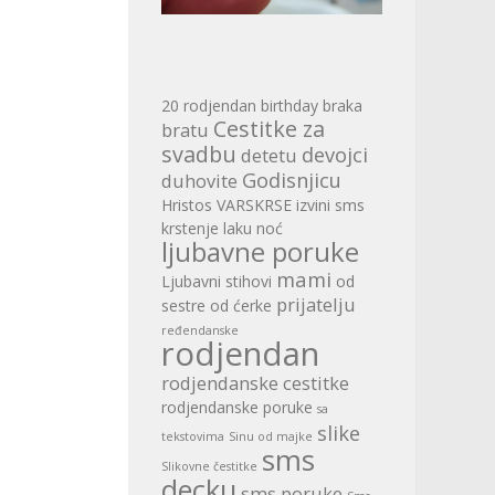
20 rodjendan
birthday
braka
Cestitke za
bratu
svadbu
devojci
detetu
Godisnjicu
duhovite
Hristos VARSKRSE
izvini sms
krstenje
laku noć
ljubavne poruke
mami
Ljubavni stihovi
od
prijatelju
sestre
od ćerke
ređendanske
rodjendan
rodjendanske cestitke
rodjendanske poruke
sa
slike
tekstovima
Sinu od majke
sms
Slikovne čestitke
decku
sms poruke