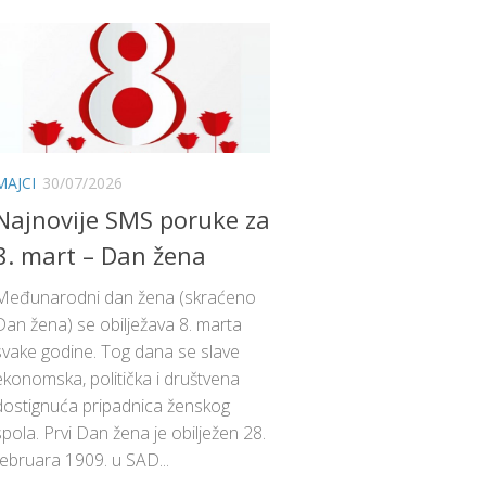
MAJCI
30/07/2026
Najnovije SMS poruke za
8. mart – Dan žena
Međunarodni dan žena (skraćeno
Dan žena) se obilježava 8. marta
svake godine. Tog dana se slave
ekonomska, politička i društvena
dostignuća pripadnica ženskog
spola. Prvi Dan žena je obilježen 28.
februara 1909. u SAD...