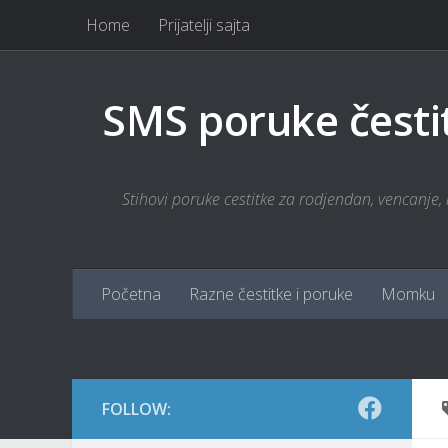
Home
Prijatelji sajta
Skip to content
SMS poruke česti
Stihovi poruke cestitke za rodjendan, vencanje, r
Početna
Razne čestitke i poruke
Momku
FOLLOW: