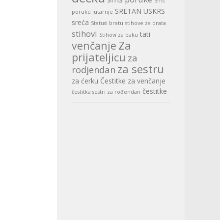
Sms
SRETAN USKRS
poruke jutarnje
sreća
Statusi bratu
stihove za brata
stihovi
tati
Stihovi za baku
Za
venčanje
prijateljicu
za
za sestru
rodjendan
za ćerku
Čestitke za venčanje
čestitke
čestitka sestri za rođendan