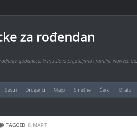
tke za rođendan
odjenje, godisnjicu, krsnu slavu prijateljima i familiji. Najveca ba
Sestri
Drugarici
Majci
Smešne
Ćerci
Bratu
TAGGED:
8. MART