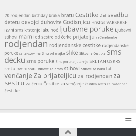
Cestitke za svadbu
bratu
20 rodjendan
birthday
braka
devojci
Godisnjicu
detetu
duhovite
Hristos VARSKRSE
ljubavne poruke
izvini sms
krstenje
laku noć
Ljubavni
mami
prijatelju
stihovi
od sestre
od ćerke
ređendanske
rodjendan
rodjendanske cestitke
rodjendanske
sms
slike
poruke
sa tekstovima
Sinu od majke
Slikovne čestitke
decku
sms poruke
SRETAN USKRS
Sms poruke jutarnje
stihovi
sreća
tati
Statusi bratu
stihove za brata
Stihovi za baku
Za prijateljicu
za
venčanje
za rodjendan
sestru
za ćerku
Čestitke za venčanje
čestitka sestri za rođendan
čestitke