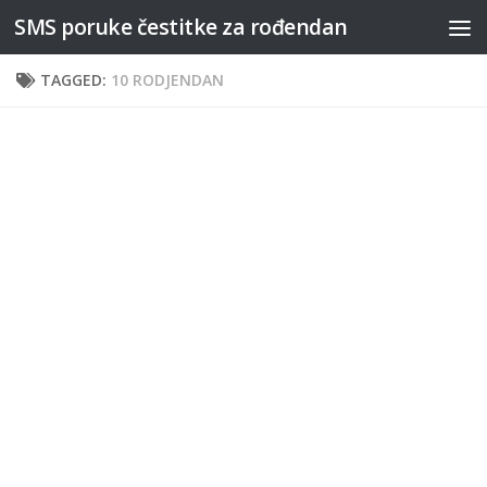
SMS poruke čestitke za rođendan
Skip to content
TAGGED:
10 RODJENDAN