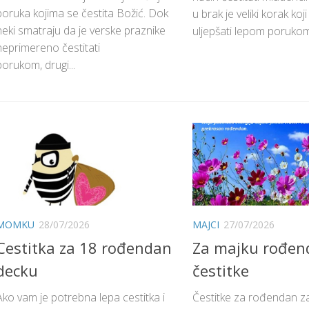
poruka kojima se čestita Božić. Dok
u brak je veliki korak ko
neki smatraju da je verske praznike
uljepšati lepom porukom
neprimereno čestitati
porukom, drugi...
MOMKU
28/07/2026
MAJCI
27/07/2026
Cestitka za 18 rođendan
Za majku rođen
decku
čestitke
Ako vam je potrebna lepa cestitka i
Čestitke za rođendan z