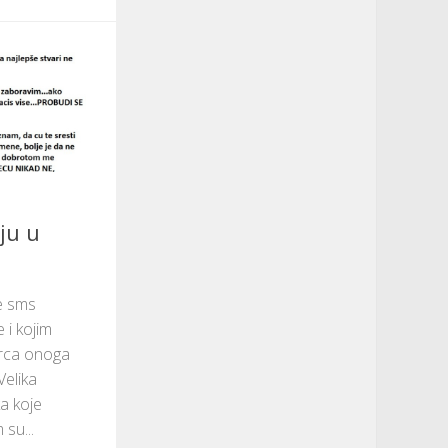
ju u
ne sms
 i kojim
srca onoga
Velika
ka koje
su...