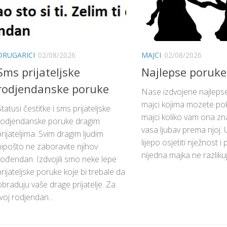
DRUGARICI
02/08/2026
MAJCI
02/08/2026
Sms prijateljske
Najlepse poruke
rodjendanske poruke
Nase izdvojene najleps
majci kojima mozete pok
Statusi čestitke i sms prijateljske
majci koliko vam ona znač
rodjendanske poruke dragim
vasa ljubav prema njoj. U
prijateljima. Svim dragim ljudim
lijepo osjetiti nježnost 
nipošto ne zaboravite njihov
nijedna majka ne razlikuje
rođendan. Izdvojili smo neke lepe
prijateljske poruke koje bi trebale da
obraduju vaše drage prijatelje. Za
tvoj rodjendan...