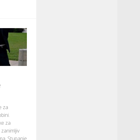
e
e za
bini.
ke za
zanimljiv
ima. Stupanje