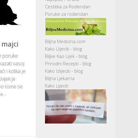
Cestitka za Rodendan
Poruke za rodendan
Biljna Medicina.com
 majci
Kako Llijeciti - blog
e poruke
Biljke Kao Lijek - blog
azati vasoj
Prirodni Recepti - blog
i i kolika je
Kako Izlijeciti - blog
Biljna Ljekarna
vijek je
Kako Lijeciti
i po tome se
...