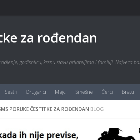
tke za rođendan
odjenje, godisnjicu, krsnu slavu prijateljima i familiji. Najveca ba
Sestri
Drugarici
Majci
Smešne
Ćerci
Bratu
SMS PORUKE ČESTITKE ZA ROĐENDAN
BLOG