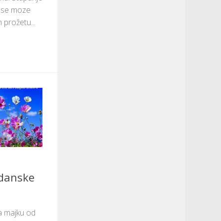
ji se moze
 prožetu...
danske
a majku od