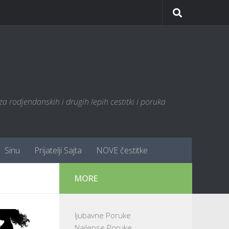
za rodjendanskih i drugih lepih cestitki i poruka
Sinu
Prijatelji Sajta
NOVE čestitke
MORE
ljubavne Poruke
Najlepse Poruke