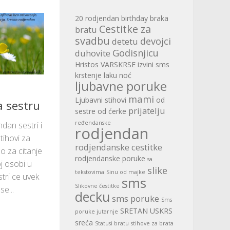
20 rodjendan
birthday
braka
Cestitke za
bratu
svadbu
devojci
detetu
Godisnjicu
duhovite
Hristos VARSKRSE
izvini sms
krstenje
laku noć
ljubavne poruke
mami
Ljubavni stihovi
od
a sestru
prijatelju
sestre
od ćerke
ređendanske
dan sestri i
rodjendan
tihovi za
rodjendanske cestitke
o za citanje
rodjendanske poruke
sa
oj osobi u
slike
tekstovima
Sinu od majke
tri ce uvek
sms
Slikovne čestitke
se...
decku
sms poruke
Sms
SRETAN USKRS
poruke jutarnje
sreća
Statusi bratu
stihove za brata