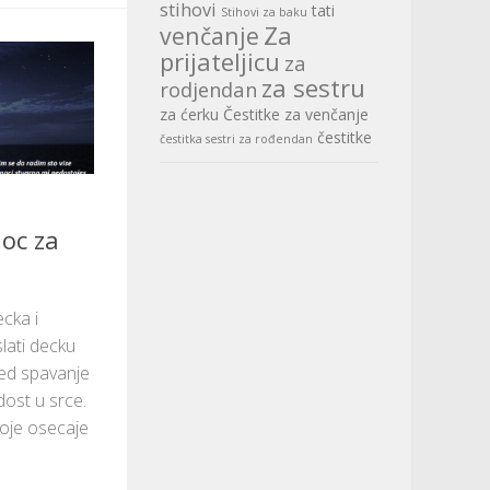
stihovi
tati
Stihovi za baku
Za
venčanje
prijateljicu
za
za sestru
rodjendan
za ćerku
Čestitke za venčanje
čestitke
čestitka sestri za rođendan
noc za
ecka i
lati decku
red spavanje
adost u srce.
voje osecaje