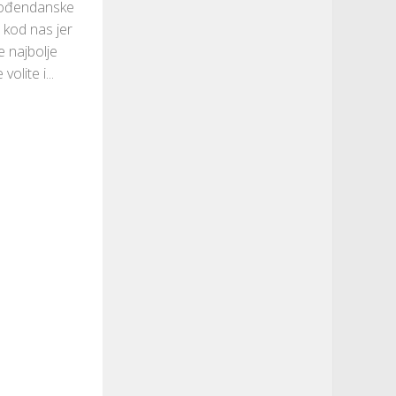
 Rođendanske
e kod nas jer
 najbolje
volite i...