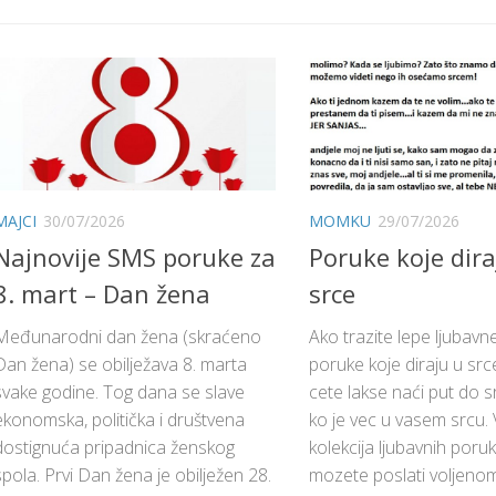
MAJCI
30/07/2026
MOMKU
29/07/2026
Najnovije SMS poruke za
Poruke koje dira
8. mart – Dan žena
srce
Međunarodni dan žena (skraćeno
Ako trazite lepe ljubav
Dan žena) se obilježava 8. marta
poruke koje diraju u srce
svake godine. Tog dana se slave
cete lakse naći put do 
ekonomska, politička i društvena
ko je vec u vasem srcu. 
dostignuća pripadnica ženskog
kolekcija ljubavnih poru
spola. Prvi Dan žena je obilježen 28.
mozete poslati voljenom 