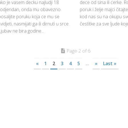
ako je vasem decku najludji 18
dece od sina ili ćerke.
rodjendan, onda mu obavezno
poruk i želje majci čitajt
posaljite poruku koja ce mu se
kod nas su na okupu sve
vidjeti, nasmijati ga ili dirnuti u srce.
čestitke za sve ljude koje 
Ljubav ne bira godine...
Page 2 of 6
«
1
2
3
4
5
...
»
Last »