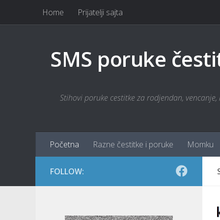
Home
Prijatelji sajta
Skip to content
SMS poruke česti
Stihovi poruke cestitke za rodjendan, vencanje, r
Početna
Razne čestitke i poruke
Momku
FOLLOW: