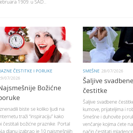
februara 1909. u SAD...
RAZNE ČESTITKE I PORUKE
SMEŠNE
28/07/2026
29/07/2026
Šaljive svadben
Najsmešnije Božićne
čestitke
poruke
Šaljive svadbene čestitk
Iznenadili biste se koliko ljudi na
kumove, prijateljima i rob
Internetu traži “inspiraciju” kako
Smešne i duhovite poru
bi čestitali božićne praznike. Portal
venčanje kojima ćete na 
Na dlanu izabrao je 10 najsmešnijih
način čestitati mladenc