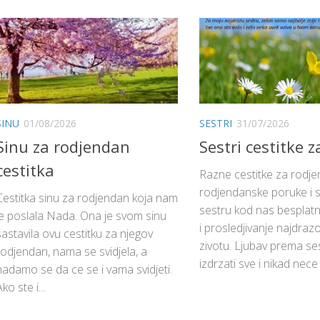
SINU
01/08/2026
SESTRI
31/07/2026
Sinu za rodjendan
Sestri cestitke z
cestitka
Razne cestitke za rodjen
rodjendanske poruke i s
Cestitka sinu za rodjendan koja nam
sestru kod nas besplatn
je poslala Nada. Ona je svom sinu
i prosledjivanje najdraz
sastavila ovu cestitku za njegov
zivotu. Ljubav prema ses
rodjendan, nama se svidjela, a
izdrzati sve i nikad nece 
nadamo se da ce se i vama svidjeti.
ko ste i...