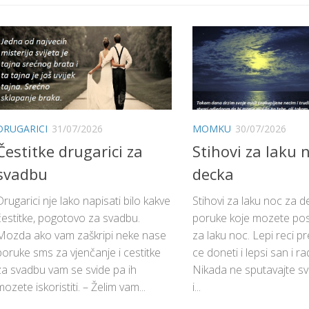
DRUGARICI
31/07/2026
MOMKU
30/07/2026
Čestitke drugarici za
Stihovi za laku 
svadbu
decka
Drugarici nje lako napisati bilo kakve
Stihovi za laku noc za d
čestitke, pogotovo za svadbu.
poruke koje mozete pos
Mozda ako vam zaškripi neke nase
za laku noc. Lepi reci p
poruke sms za vjenčanje i cestitke
ce doneti i lepsi san i r
za svadbu vam se svide pa ih
Nikada ne sputavajte s
mozete iskoristiti. – Želim vam...
i...